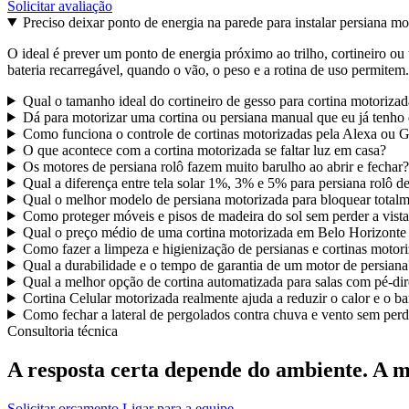
Solicitar avaliação
Preciso deixar ponto de energia na parede para instalar persiana m
O ideal é prever um ponto de energia próximo ao trilho, cortineiro o
bateria recarregável, quando o vão, o peso e a rotina de uso permitem.
Qual o tamanho ideal do cortineiro de gesso para cortina motoriza
Dá para motorizar uma cortina ou persiana manual que eu já tenho
Como funciona o controle de cortinas motorizadas pela Alexa ou
O que acontece com a cortina motorizada se faltar luz em casa?
Os motores de persiana rolô fazem muito barulho ao abrir e fechar?
Qual a diferença entre tela solar 1%, 3% e 5% para persiana rolô 
Qual o melhor modelo de persiana motorizada para bloquear totalm
Como proteger móveis e pisos de madeira do sol sem perder a vista
Qual o preço médio de uma cortina motorizada em Belo Horizont
Como fazer a limpeza e higienização de persianas e cortinas motor
Qual a durabilidade e o tempo de garantia de um motor de persiana
Qual a melhor opção de cortina automatizada para salas com pé-dir
Cortina Celular motorizada realmente ajuda a reduzir o calor e o ba
Como fechar a lateral de pergolados contra chuva e vento sem perde
Consultoria técnica
A resposta certa depende do ambiente.
A m
Solicitar orçamento
Ligar para a equipe