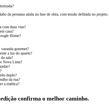
otorizada?
u tubo da persiana ainda na fase de obra, com tensão definida no proje
da com duas vias?
 em casa?
 Google Home?
de varanda gourmet?
ente a luz do quarto?
 da sala?
e e Nova Lima?
izadas?
?
eito duplo?
rulho da rua?
r a estética?
edição confirma o melhor caminho.